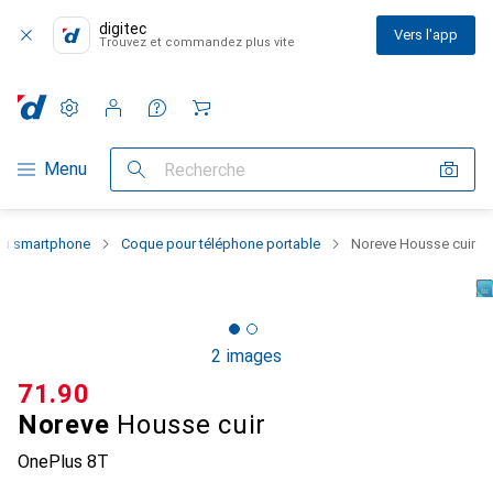
digitec
Vers l'app
Trouvez et commandez plus vite
Paramètres
Compte client
Listes de comparaison
Listes d'envies
Panier
Navigation par catégorie
Menu
Recherche
 du smartphone
Coque pour téléphone portable
Noreve Housse cuir
2 images
CHF
71.90
Noreve
Housse cuir
OnePlus 8T