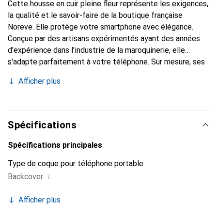
Cette housse en cuir pleine fleur représente les exigences,
la qualité et le savoir-faire de la boutique française
Noreve. Elle protège votre smartphone avec élégance.
Conçue par des artisans expérimentés ayant des années
d'expérience dans l'industrie de la maroquinerie, elle
s'adapte parfaitement à votre téléphone. Sur mesure, ses
courbes raffinées lui confèrent une véritable seconde peau.
Afficher plus
Elle devient l'accessoire chic et indispensable pour votre
smartphone. La marque Noreve est reconnue
internationalement pour ses produits de haute qualité et
constitue un choix fiable pour une clientèle exigeante.
Spécifications
Spécifications principales
Type de coque pour téléphone portable
i
Backcover
Afficher plus