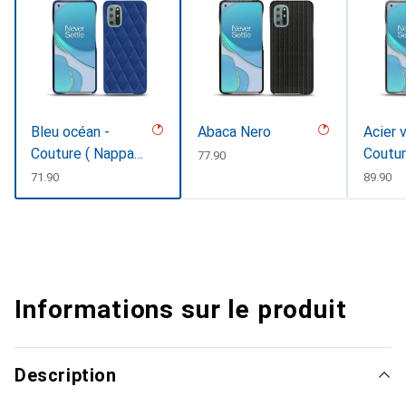
Bleu océan -
Abaca Nero
Acier 
Couture ( Nappa -
Coutu
CHF
77.90
Pantone
CHF
71.90
CHF
89.90
#15458a)
Informations sur le produit
Description