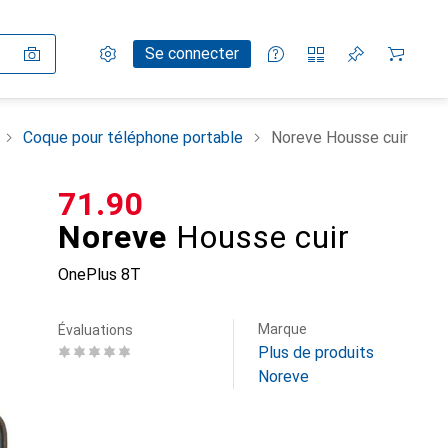
Paramètres
Compte client
Listes de comparaison
Listes d'envies
Panier
Se connecter
Coque pour téléphone portable
Noreve Housse cuir
CHF
71.90
Noreve
Housse cuir
OnePlus 8T
Marque
Évaluations
Plus de produits
Noreve