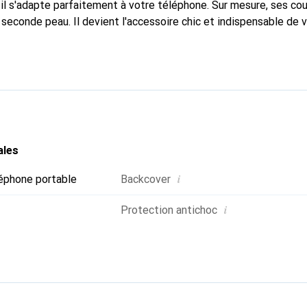
l s'adapte parfaitement à votre téléphone. Sur mesure, ses cou
 seconde peau. Il devient l'accessoire chic et indispensable de
nue internationalement pour ses produits de haute qualité et 
xigeante.
ales
i
éphone portable
Backcover
i
Protection antichoc