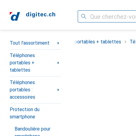
Recherche
Navigation par catégorie
Tout l'assortiment
Téléphones portables + tablettes
Té
Tout l'assortiment
Téléphones
portables +
tablettes
Téléphones
portables :
accessoires
Protection du
smartphone
Bandoulière pour