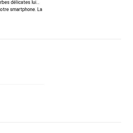
rbes délicates lui
 votre smartphone. La
constitue un choix