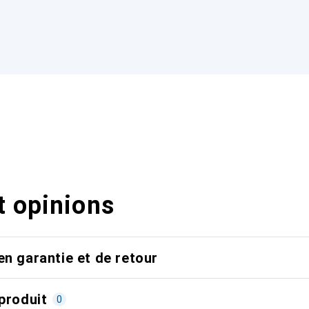
t opinions
en garantie et de retour
produit
0