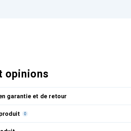
t opinions
en garantie et de retour
produit
0