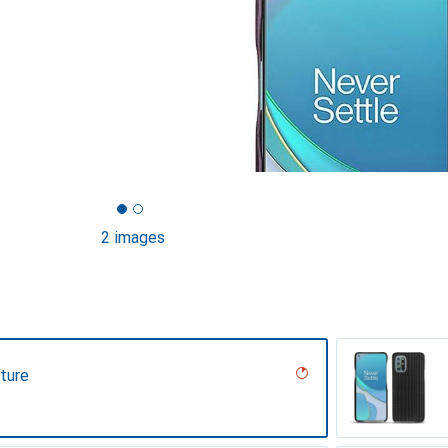
2 images
uture