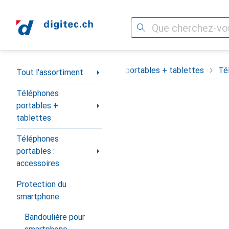
Recherche
Navigation par catégorie
Tout l'assortiment
Téléphones portables + tablettes
Té
Tout l'assortiment
Téléphones
portables +
tablettes
Téléphones
portables :
accessoires
Protection du
smartphone
Bandoulière pour