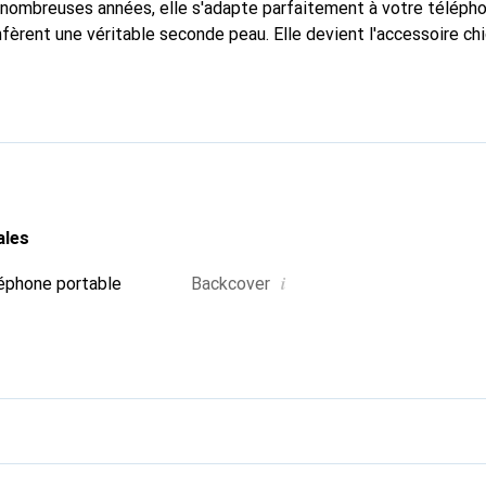
nombreuses années, elle s'adapte parfaitement à votre télépho
nfèrent une véritable seconde peau. Elle devient l'accessoire ch
connaître internationalement pour ses produits de haute quali
e clientèle exigeante.
ales
i
éphone portable
Backcover