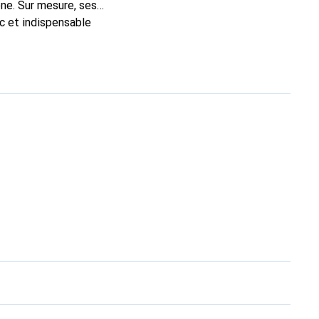
ne. Sur mesure, ses
ic et indispensable
té, la marque Noreve