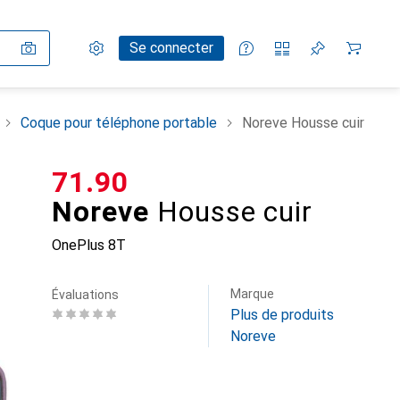
Paramètres
Compte client
Listes de comparaison
Listes d'envies
Panier
Se connecter
Coque pour téléphone portable
Noreve Housse cuir
CHF
71.90
Noreve
Housse cuir
OnePlus 8T
Marque
Évaluations
Plus de produits
Noreve