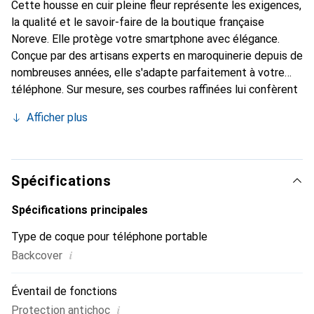
Cette housse en cuir pleine fleur représente les exigences,
la qualité et le savoir-faire de la boutique française
Noreve. Elle protège votre smartphone avec élégance.
Conçue par des artisans experts en maroquinerie depuis de
nombreuses années, elle s'adapte parfaitement à votre
téléphone. Sur mesure, ses courbes raffinées lui confèrent
une véritable seconde peau. Elle devient l'accessoire chic
Afficher plus
et indispensable pour votre smartphone. Reconnaître
internationalement pour ses produits de haute qualité, la
marque Noreve est un choix sûr pour une clientèle
exigeante.
Spécifications
Spécifications principales
Type de coque pour téléphone portable
i
Backcover
Éventail de fonctions
i
Protection antichoc