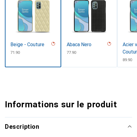
Beige - Couture
Abaca Nero
Acier 
Coutu
CHF
71.90
CHF
77.90
CHF
89.90
Informations sur le produit
Description