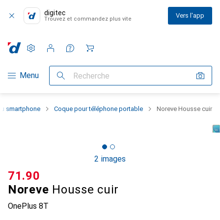
digitec
Vers l'app
Trouvez et commandez plus vite
Paramètres
Compte client
Listes de comparaison
Listes d'envies
Panier
Navigation par catégorie
Menu
Recherche
 du smartphone
Coque pour téléphone portable
Noreve Housse cuir
2 images
CHF
71.90
Noreve
Housse cuir
OnePlus 8T