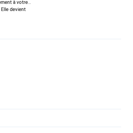
tement à votre
 Elle devient
nt pour ses produits