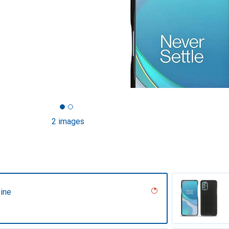
2 images
ine