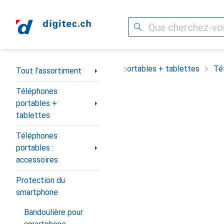
Recherche
Navigation par catégorie
Tout l'assortiment
Téléphones portables + tablettes
Té
Tout l'assortiment
Téléphones
portables +
tablettes
Téléphones
portables :
accessoires
Protection du
smartphone
Bandoulière pour