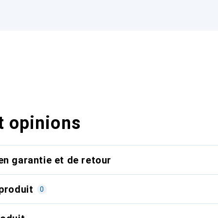
t opinions
en garantie et de retour
produit
0