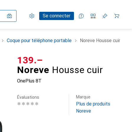
Paramètres
Compte client
Listes de comparaison
Listes d'envies
Panier
Se connecter
Coque pour téléphone portable
Noreve Housse cuir
CHF
139.–
Noreve
Housse cuir
OnePlus 8T
Marque
Évaluations
Plus de produits
Noreve