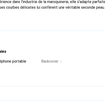
rience dans l'industrie de la maroquinerie, elle s'adapte parfai
ses courbes délicates lui confèrent une véritable seconde peau.
dispensable pour votre smartphone. Reconnaître internationaleme
que Noreve est un choix fiable pour une clientèle exigeante.
ales
i
éphone portable
Backcover