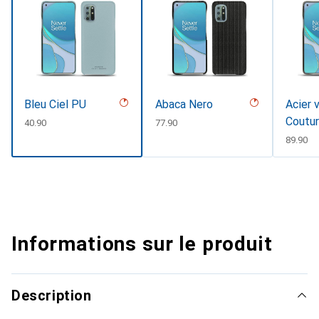
Bleu Ciel PU
Abaca Nero
Acier 
Coutu
CHF
40.90
CHF
77.90
CHF
89.90
Informations sur le produit
Description