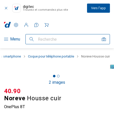
digitec
Vers l'app
Trouvez et commandez plus vite
Paramètres
Compte client
Listes de comparaison
Listes d'envies
Panier
Navigation par catégorie
Menu
Recherche
 du smartphone
Coque pour téléphone portable
Noreve Housse cuir
2 images
CHF
40.90
Noreve
Housse cuir
OnePlus 8T