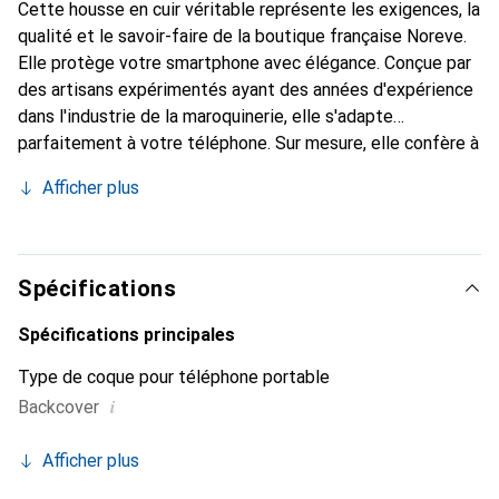
Cette housse en cuir véritable représente les exigences, la
qualité et le savoir-faire de la boutique française Noreve.
Elle protège votre smartphone avec élégance. Conçue par
des artisans expérimentés ayant des années d'expérience
dans l'industrie de la maroquinerie, elle s'adapte
parfaitement à votre téléphone. Sur mesure, elle confère à
votre smartphone une véritable seconde peau avec ses
Afficher plus
courbes raffinées. Elle devient un accessoire chic et
indispensable. Reconnaître internationalement pour ses
produits de haute qualité, la marque Noreve est un choix
fiable pour une clientèle exigeante.
Spécifications
Spécifications principales
Type de coque pour téléphone portable
i
Backcover
Afficher plus