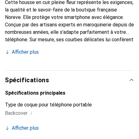
Cette housse en cuir pleine fleur représente les exigences,
la qualité et le savoir-faire de la boutique française
Noreve. Elle protège votre smartphone avec élégance.
Conçue par des artisans experts en maroquinerie depuis de
nombreuses années, elle s'adapte parfaitement à votre
téléphone. Sur mesure, ses courbes délicates lui confèrent
une véritable seconde peau. Elle devient l'accessoire chic
Afficher plus
et indispensable pour votre smartphone. Reconnaissable à
l'international pour ses produits de haute qualité, la
marque Noreve est un choix sûr pour une clientèle
exigeante.
Spécifications
Spécifications principales
Type de coque pour téléphone portable
i
Backcover
Afficher plus