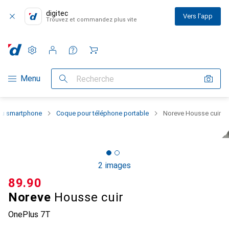
digitec
Vers l'app
Trouvez et commandez plus vite
Paramètres
Compte client
Listes de comparaison
Listes d'envies
Panier
Navigation par catégorie
Menu
Recherche
 du smartphone
Coque pour téléphone portable
Noreve Housse cuir
2 images
CHF
89.90
Noreve
Housse cuir
OnePlus 7T