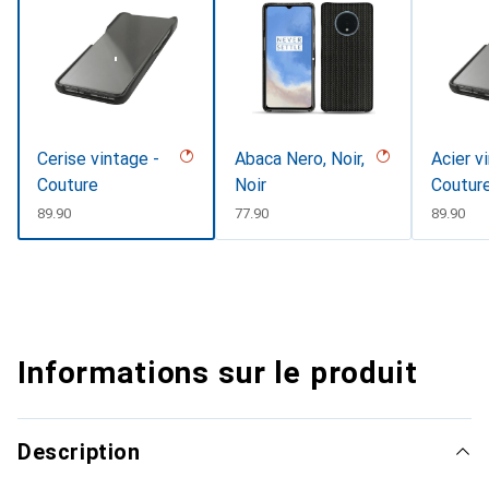
Cerise vintage -
Abaca Nero, Noir,
Acier v
Couture
Noir
Coutur
CHF
89.90
CHF
77.90
CHF
89.90
Informations sur le produit
Description