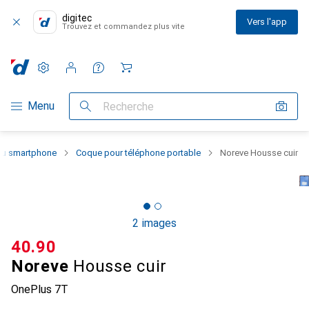
digitec
Vers l'app
Trouvez et commandez plus vite
Paramètres
Compte client
Listes de comparaison
Listes d'envies
Panier
Navigation par catégorie
Menu
Recherche
 du smartphone
Coque pour téléphone portable
Noreve Housse cuir
2 images
CHF
40.90
Noreve
Housse cuir
OnePlus 7T