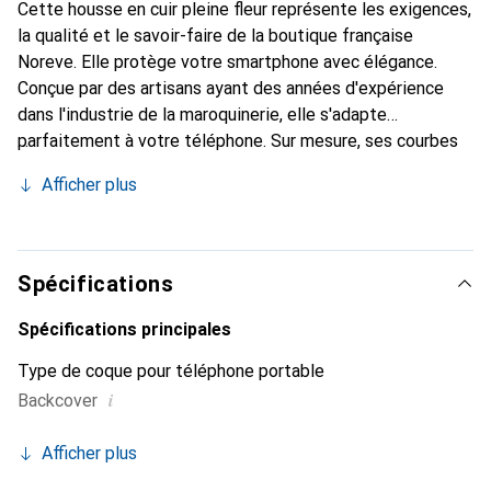
Cette housse en cuir pleine fleur représente les exigences,
la qualité et le savoir-faire de la boutique française
Noreve. Elle protège votre smartphone avec élégance.
Conçue par des artisans ayant des années d'expérience
dans l'industrie de la maroquinerie, elle s'adapte
parfaitement à votre téléphone. Sur mesure, ses courbes
délicates lui confèrent une véritable seconde peau. Elle
Afficher plus
devient l'accessoire chic et indispensable pour votre
smartphone. Reconnaître internationalement pour ses
produits de haute qualité, la marque Noreve est un choix
fiable pour une clientèle exigeante.
Spécifications
Spécifications principales
Type de coque pour téléphone portable
i
Backcover
Afficher plus