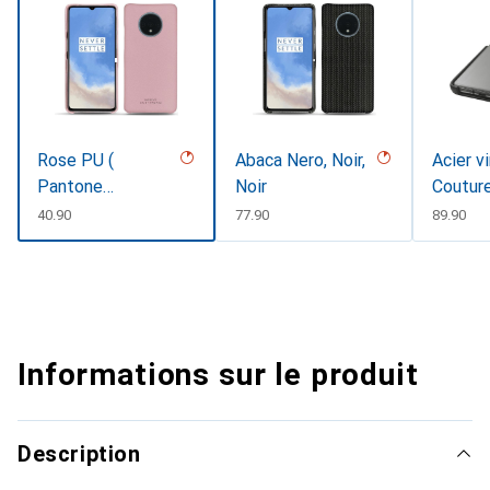
Rose PU (
Abaca Nero, Noir,
Acier v
Pantone
Noir
Coutur
#efbae1 )
CHF
40.90
CHF
77.90
CHF
89.90
Informations sur le produit
Description