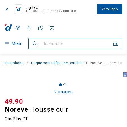
digitec
Vers l'app
Trouvez et commandez plus vite
Paramètres
Compte client
Listes de comparaison
Listes d'envies
Panier
Navigation par catégorie
Menu
Recherche
 du smartphone
Coque pour téléphone portable
Noreve Housse cuir
2 images
CHF
49.90
Noreve
Housse cuir
OnePlus 7T