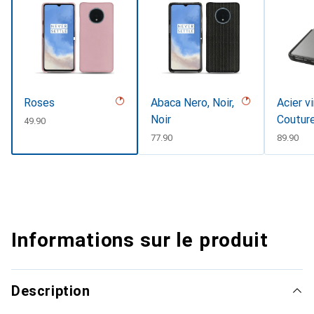
Roses
Abaca Nero, Noir,
Acier v
Noir
Coutur
CHF
49.90
CHF
77.90
CHF
89.90
Informations sur le produit
Description