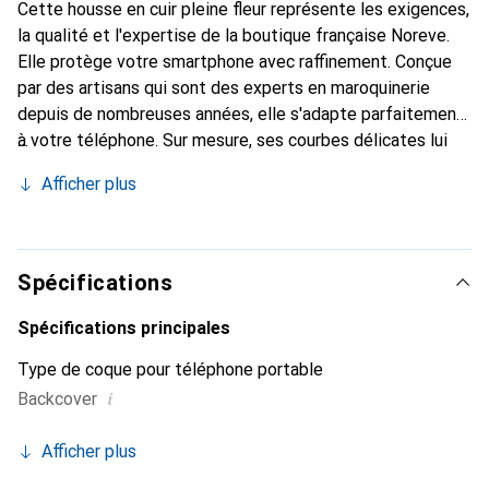
Cette housse en cuir pleine fleur représente les exigences,
la qualité et l'expertise de la boutique française Noreve.
Elle protège votre smartphone avec raffinement. Conçue
par des artisans qui sont des experts en maroquinerie
depuis de nombreuses années, elle s'adapte parfaitement
à votre téléphone. Sur mesure, ses courbes délicates lui
donnent une véritable seconde peau. Elle devient
Afficher plus
l'accessoire chic et indispensable de votre smartphone.
Reconnu internationalement pour ses produits de haute
qualité, la marque Noreve est un choix sûr pour une
clientèle exigeante.
Spécifications
Spécifications principales
Type de coque pour téléphone portable
i
Backcover
Afficher plus