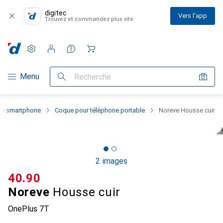
digitec
Vers l'app
Trouvez et commandez plus vite
Paramètres
Compte client
Listes de comparaison
Listes d'envies
Panier
Navigation par catégorie
Menu
Recherche
 du smartphone
Coque pour téléphone portable
Noreve Housse cuir
2 images
CHF
40.90
Noreve
Housse cuir
OnePlus 7T