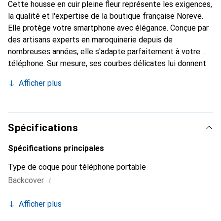
Cette housse en cuir pleine fleur représente les exigences,
la qualité et l'expertise de la boutique française Noreve.
Elle protège votre smartphone avec élégance. Conçue par
des artisans experts en maroquinerie depuis de
nombreuses années, elle s'adapte parfaitement à votre
téléphone. Sur mesure, ses courbes délicates lui donnent
une véritable seconde peau. Elle devient un accessoire
Afficher plus
chic et essentiel de votre smartphone. Reconnaissable à
l'international pour ses produits de haute qualité, la
marque Noreve est un choix sûr pour une clientèle
exigeante.
Spécifications
Spécifications principales
Type de coque pour téléphone portable
i
Backcover
Afficher plus