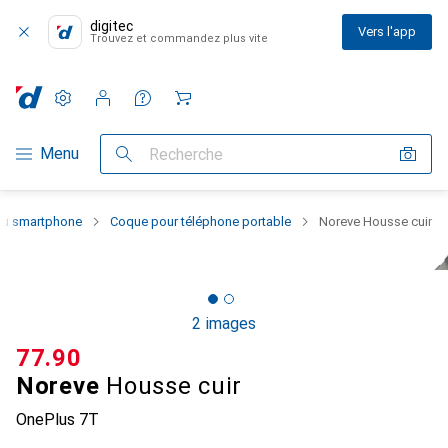
digitec
Vers l'app
Trouvez et commandez plus vite
Paramètres
Compte client
Listes de comparaison
Listes d'envies
Panier
Navigation par catégorie
Menu
Recherche
 du smartphone
Coque pour téléphone portable
Noreve Housse cuir
2 images
CHF
77.90
Noreve
Housse cuir
OnePlus 7T