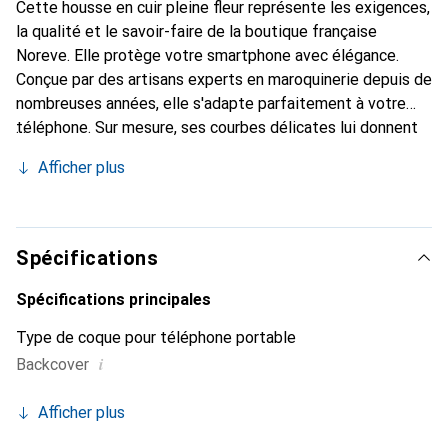
Cette housse en cuir pleine fleur représente les exigences,
la qualité et le savoir-faire de la boutique française
Noreve. Elle protège votre smartphone avec élégance.
Conçue par des artisans experts en maroquinerie depuis de
nombreuses années, elle s'adapte parfaitement à votre
téléphone. Sur mesure, ses courbes délicates lui donnent
une véritable seconde peau. Elle devient l'accessoire chic
Afficher plus
et indispensable pour votre smartphone. Reconnaître à
l'international pour ses produits de haute qualité, la
marque Noreve est un choix sûr pour une clientèle
exigeante.
Spécifications
Spécifications principales
Type de coque pour téléphone portable
i
Backcover
Afficher plus