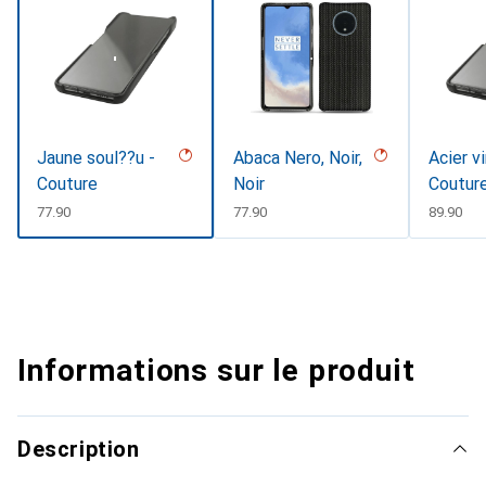
Jaune soul??u -
Abaca Nero, Noir,
Acier v
Couture
Noir
Coutur
CHF
77.90
CHF
77.90
CHF
89.90
Informations sur le produit
Description