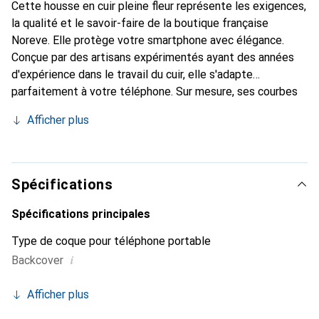
Cette housse en cuir pleine fleur représente les exigences,
la qualité et le savoir-faire de la boutique française
Noreve. Elle protège votre smartphone avec élégance.
Conçue par des artisans expérimentés ayant des années
d'expérience dans le travail du cuir, elle s'adapte
parfaitement à votre téléphone. Sur mesure, ses courbes
raffinées lui confèrent une véritable seconde peau. Elle
Afficher plus
devient l'accessoire chic et indispensable pour votre
smartphone. Reconnaître internationalement pour ses
produits de haute qualité, la marque Noreve est un choix
fiable pour une clientèle exigeante.
Spécifications
Spécifications principales
Type de coque pour téléphone portable
i
Backcover
Afficher plus