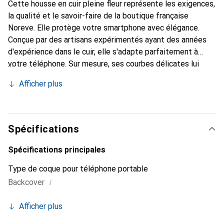
Cette housse en cuir pleine fleur représente les exigences,
la qualité et le savoir-faire de la boutique française
Noreve. Elle protège votre smartphone avec élégance.
Conçue par des artisans expérimentés ayant des années
d'expérience dans le cuir, elle s'adapte parfaitement à
votre téléphone. Sur mesure, ses courbes délicates lui
donnent une véritable seconde peau. Elle devient
Afficher plus
l'accessoire chic et indispensable pour votre smartphone.
Reconnaissante à l'international pour ses produits de
haute qualité, la marque Noreve est un choix fiable pour
une clientèle exigeante.
Spécifications
Spécifications principales
Type de coque pour téléphone portable
i
Backcover
Afficher plus