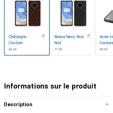
Châtaigne -
Abaca Nero, Noir,
Acier v
Couture
Noir
Coutur
CHF
86.90
CHF
77.90
CHF
89.90
Informations sur le produit
Description