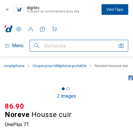
digitec
Vers l'app
Trouvez et commandez plus vite
Paramètres
Compte client
Listes de comparaison
Listes d'envies
Panier
Navigation par catégorie
Menu
Recherche
 du smartphone
Coque pour téléphone portable
Noreve Housse cuir
2 images
CHF
86.90
Noreve
Housse cuir
OnePlus 7T