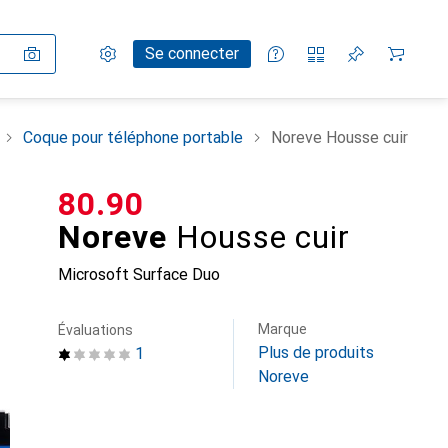
Paramètres
Compte client
Listes de comparaison
Listes d'envies
Panier
Se connecter
Coque pour téléphone portable
Noreve Housse cuir
CHF
80.90
Noreve
Housse cuir
Microsoft Surface Duo
Marque
Évaluations
Plus de produits
1
Noreve