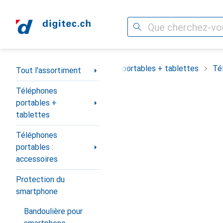
Recherche
Navigation par catégorie
Tout l'assortiment
Téléphones portables + tablettes
Té
Tout l'assortiment
Téléphones
portables +
tablettes
Téléphones
portables :
accessoires
Protection du
smartphone
Bandoulière pour