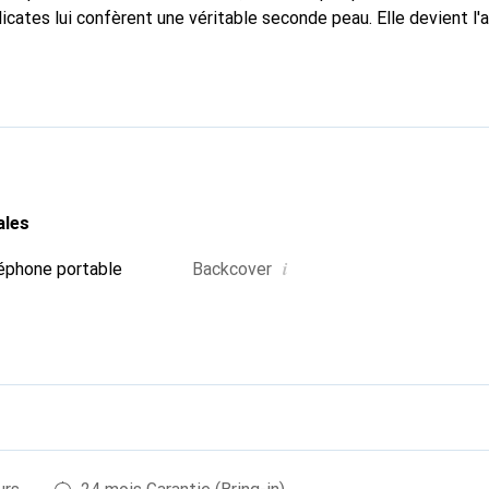
icates lui confèrent une véritable seconde peau. Elle devient l'
e smartphone. Reconnaître internationalement pour ses produits 
oix sûr pour une clientèle exigeante.
ales
i
éphone portable
Backcover