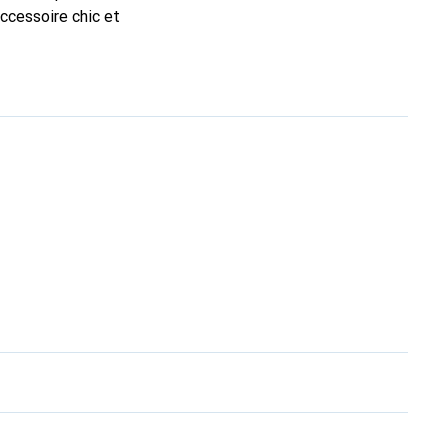
accessoire chic et
de haute qualité, la