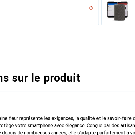
uqui
desert
( Pantone #ceb888 )
uture ( Nappa - White )
 White )
on
n - Couture ( Nappa - Pantone #15458a)
ne
rranean - Couture
é
arciate - Couture
tage - Couture
 - Couture
outure
pino
bla - Couture
ge - Couture
uture ( Noir / Black )
ine
ture
age
ocodile
 - Couture ( Pantone #412234 )
uture
 vintage
icat
 ( Pantone #8B4720 )
dro
ck
 Noir Veggie
rant
Couture
ange
illésimé
ne
sion
upelenc - Couture ( Pantone #AB191A )
tage
iclamino
abbia
tage
 PU
isant
assion
s sur le produit
ine fleur représente les exigences, la qualité et le savoir-faire 
protège votre smartphone avec élégance. Conçue par des artisan
 depuis de nombreuses années, elle s'adapte parfaitement à vo