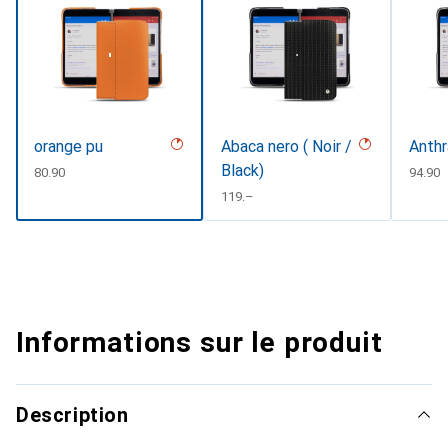
orange pu
Abaca nero ( Noir /
Anthr
Black)
CHF
80.90
CHF
94.90
CHF
119.–
Informations sur le produit
Description