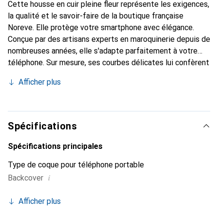
Cette housse en cuir pleine fleur représente les exigences,
la qualité et le savoir-faire de la boutique française
Noreve. Elle protège votre smartphone avec élégance.
Conçue par des artisans experts en maroquinerie depuis de
nombreuses années, elle s'adapte parfaitement à votre
téléphone. Sur mesure, ses courbes délicates lui confèrent
une véritable seconde peau. Elle devient l'accessoire chic
Afficher plus
et indispensable de votre smartphone. Reconnaître
internationalement pour ses produits de haute qualité, la
marque Noreve est un choix sûr pour une clientèle
exigeante.
Spécifications
Spécifications principales
Type de coque pour téléphone portable
i
Backcover
Afficher plus