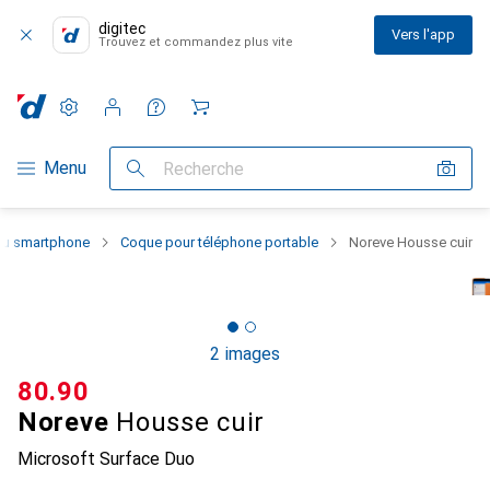
digitec
Vers l'app
Trouvez et commandez plus vite
Paramètres
Compte client
Listes de comparaison
Listes d'envies
Panier
Navigation par catégorie
Menu
Recherche
 du smartphone
Coque pour téléphone portable
Noreve Housse cuir
2 images
CHF
80.90
Noreve
Housse cuir
Microsoft Surface Duo