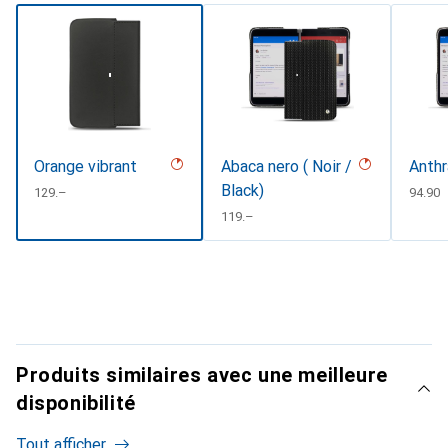
Orange vibrant
Abaca nero ( Noir /
Anthr
Black)
CHF
129.–
CHF
94.90
CHF
119.–
Produits similaires avec une meilleure
disponibilité
Tout afficher