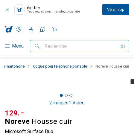
digitec
Vers l'app
Trouvez et commandez plus vite
Paramètres
Compte client
Listes de comparaison
Listes d'envies
Panier
Navigation par catégorie
Menu
Recherche
 du smartphone
Coque pour téléphone portable
Noreve Housse cuir
2 images
1 Vidéo
CHF
129.–
Noreve
Housse cuir
Microsoft Surface Duo