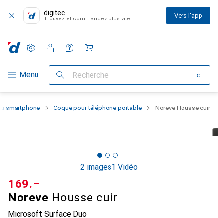
digitec
Vers l'app
Trouvez et commandez plus vite
Paramètres
Compte client
Listes de comparaison
Listes d'envies
Panier
Navigation par catégorie
Menu
Recherche
 du smartphone
Coque pour téléphone portable
Noreve Housse cuir
2 images
1 Vidéo
CHF
169.–
Noreve
Housse cuir
Microsoft Surface Duo