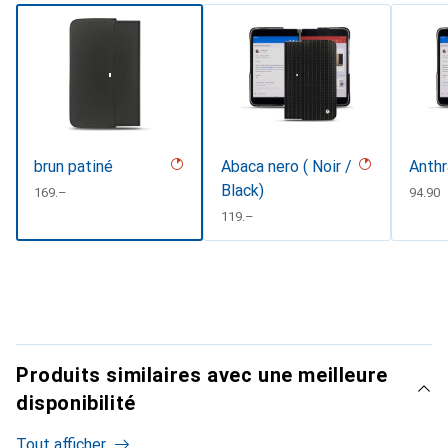
brun patiné
Abaca nero ( Noir /
Anthr
Black)
CHF
169.–
CHF
94.90
CHF
119.–
Produits similaires avec une meilleure
disponibilité
Tout afficher