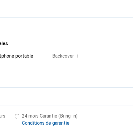
oix sûr pour une clientèle exigeante.
ales
i
éphone portable
Backcover
urs
24 mois Garantie (Bring-in)
Conditions de garantie