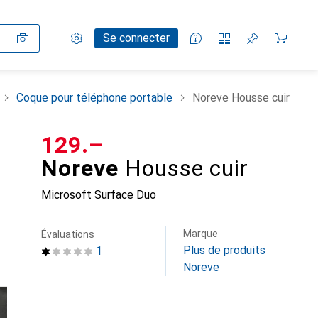
Paramètres
Compte client
Listes de comparaison
Listes d'envies
Panier
Se connecter
Coque pour téléphone portable
Noreve Housse cuir
CHF
129.–
Noreve
Housse cuir
Microsoft Surface Duo
Marque
Évaluations
Plus de produits
1
Noreve