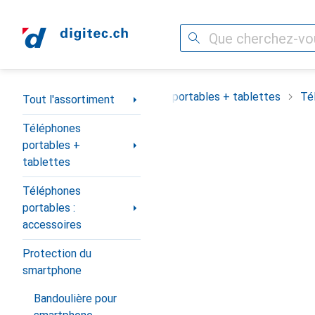
Recherche
Navigation par catégorie
Tout l'assortiment
Téléphones portables + tablettes
Té
Tout l'assortiment
Téléphones
portables +
tablettes
Téléphones
portables :
accessoires
Protection du
smartphone
Bandoulière pour