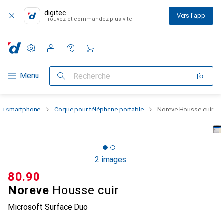
digitec
Vers l'app
Trouvez et commandez plus vite
Paramètres
Compte client
Listes de comparaison
Listes d'envies
Panier
Navigation par catégorie
Menu
Recherche
 du smartphone
Coque pour téléphone portable
Noreve Housse cuir
2 images
CHF
80.90
Noreve
Housse cuir
Microsoft Surface Duo