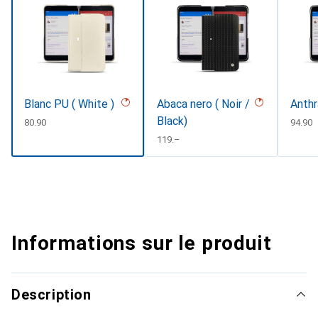
Blanc PU ( White )
Abaca nero ( Noir /
Anthr
Black)
CHF
80.90
CHF
94.90
CHF
119.–
Informations sur le produit
Description