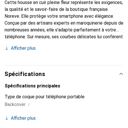
Cette housse en cuir pleine fleur représente les exigences,
la qualité et le savoir-faire de la boutique française
Noreve. Elle protège votre smartphone avec élégance.
Conçue par des artisans experts en maroquinerie depuis de
nombreuses années, elle s'adapte parfaitement à votre
téléphone. Sur mesure, ses courbes délicates lui confèrent
une véritable seconde peau. Elle devient l'accessoire chic
Afficher plus
et indispensable de votre smartphone. Reconnaître
internationalement pour ses produits de haute qualité, la
marque Noreve est un choix sûr pour une clientèle
exigeante.
Spécifications
Spécifications principales
Type de coque pour téléphone portable
i
Backcover
Afficher plus