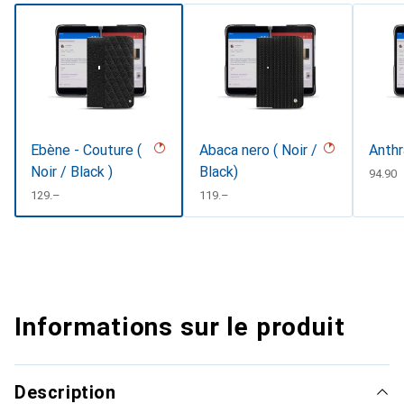
Ebène - Couture (
Abaca nero ( Noir /
Anthr
Noir / Black )
Black)
CHF
94.90
CHF
129.–
CHF
119.–
Informations sur le produit
Description