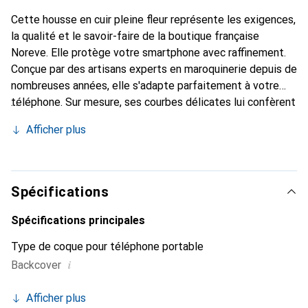
Cette housse en cuir pleine fleur représente les exigences,
la qualité et le savoir-faire de la boutique française
Noreve. Elle protège votre smartphone avec raffinement.
Conçue par des artisans experts en maroquinerie depuis de
nombreuses années, elle s'adapte parfaitement à votre
téléphone. Sur mesure, ses courbes délicates lui confèrent
une véritable seconde peau. Elle devient l'accessoire
Afficher plus
élégant et indispensable pour votre smartphone. Reconnu
internationalement pour ses produits de haute qualité, la
marque Noreve est un choix sûr pour une clientèle
exigeante.
Spécifications
Spécifications principales
Type de coque pour téléphone portable
i
Backcover
Afficher plus