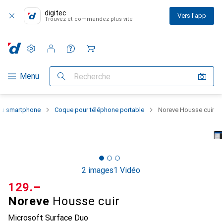
digitec
Vers l'app
Trouvez et commandez plus vite
Paramètres
Compte client
Listes de comparaison
Listes d'envies
Panier
Navigation par catégorie
Menu
Recherche
 du smartphone
Coque pour téléphone portable
Noreve Housse cuir
2 images
1 Vidéo
CHF
129.–
Noreve
Housse cuir
Microsoft Surface Duo