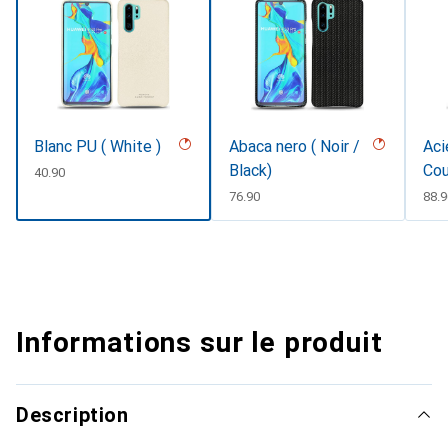
Blanc PU ( White )
Abaca nero ( Noir /
Aci
Black)
Cou
CHF
40.90
CHF
76.90
CHF
88.9
Informations sur le produit
Description