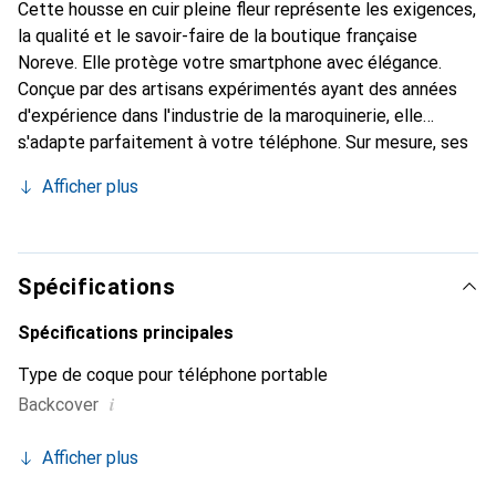
Cette housse en cuir pleine fleur représente les exigences,
la qualité et le savoir-faire de la boutique française
Noreve. Elle protège votre smartphone avec élégance.
Conçue par des artisans expérimentés ayant des années
d'expérience dans l'industrie de la maroquinerie, elle
s'adapte parfaitement à votre téléphone. Sur mesure, ses
courbes délicates lui confèrent une véritable seconde
Afficher plus
peau. Elle devient l'accessoire chic et indispensable pour
votre smartphone. Reconnaître internationalement pour
ses produits de haute qualité, la marque Noreve est un
choix fiable pour une clientèle exigeante.
Spécifications
Spécifications principales
Type de coque pour téléphone portable
i
Backcover
Afficher plus