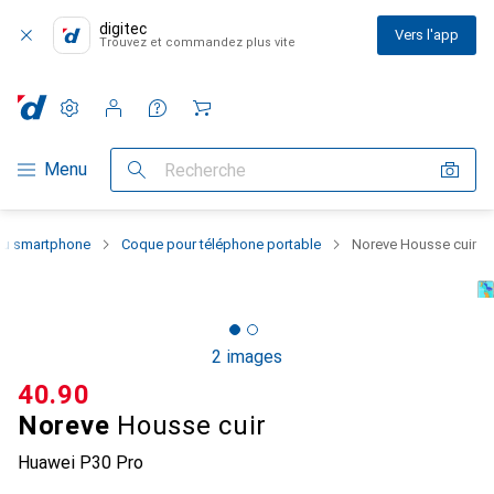
digitec
Vers l'app
Trouvez et commandez plus vite
Paramètres
Compte client
Listes de comparaison
Listes d'envies
Panier
Navigation par catégorie
Menu
Recherche
 du smartphone
Coque pour téléphone portable
Noreve Housse cuir
2 images
CHF
40.90
Noreve
Housse cuir
Huawei P30 Pro