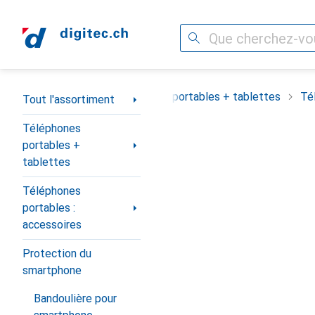
Recherche
Navigation par catégorie
Tout l'assortiment
Téléphones portables + tablettes
Té
Tout l'assortiment
Téléphones
portables +
tablettes
Téléphones
portables :
accessoires
Protection du
smartphone
Bandoulière pour