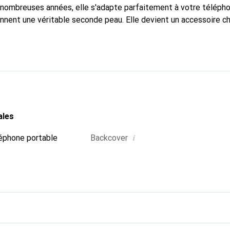
nombreuses années, elle s'adapte parfaitement à votre télépho
onnent une véritable seconde peau. Elle devient un accessoire ch
Reconnaître internationalement pour ses produits de haute qual
 pour une clientèle exigeante.
ales
i
éphone portable
Backcover