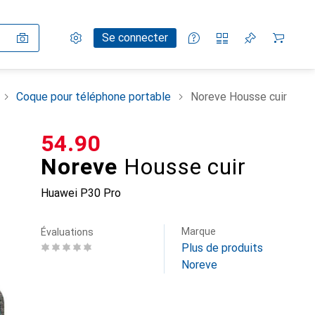
Paramètres
Compte client
Listes de comparaison
Listes d'envies
Panier
Se connecter
Coque pour téléphone portable
Noreve Housse cuir
CHF
54.90
Noreve
Housse cuir
Huawei P30 Pro
Marque
Évaluations
Plus de produits
Noreve