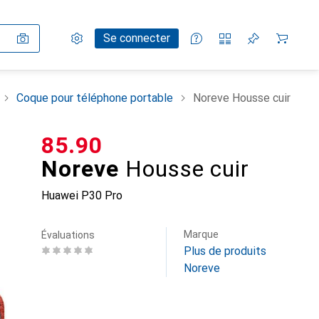
Paramètres
Compte client
Listes de comparaison
Listes d'envies
Panier
Se connecter
Coque pour téléphone portable
Noreve Housse cuir
CHF
85.90
Noreve
Housse cuir
Huawei P30 Pro
Marque
Évaluations
Plus de produits
Noreve