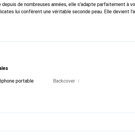
 depuis de nombreuses années, elle s'adapte parfaitement à vo
icates lui confèrent une véritable seconde peau. Elle devient l'
e smartphone. Reconnaître internationalement pour ses produits 
oix sûr pour une clientèle exigeante.
ales
i
éphone portable
Backcover