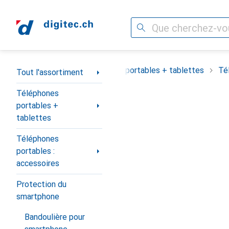
Recherche
Navigation par catégorie
Tout l'assortiment
Téléphones portables + tablettes
Té
Tout l'assortiment
Téléphones
portables +
tablettes
Téléphones
portables :
accessoires
Protection du
smartphone
Bandoulière pour