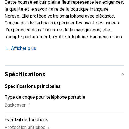
Cette housse en cuir pleine fleur représente les exigences,
la qualité et le savoir-faire de la boutique française
Noreve. Elle protège votre smartphone avec élégance.
Conçue par des artisans expérimentés ayant des années
d'expérience dans l'industrie de la maroquinerie, elle
s'adapte parfaitement à votre téléphone. Sur mesure, ses
courbes raffinées lui confèrent une véritable seconde peau.
Afficher plus
Elle devient l'accessoire chic et indispensable pour votre
smartphone. Reconnaître internationalement pour ses
produits de haute qualité, la marque Noreve est un choix
fiable pour une clientèle exigeante.
Spécifications
Spécifications principales
Type de coque pour téléphone portable
i
Backcover
Éventail de fonctions
i
Protection antichoc