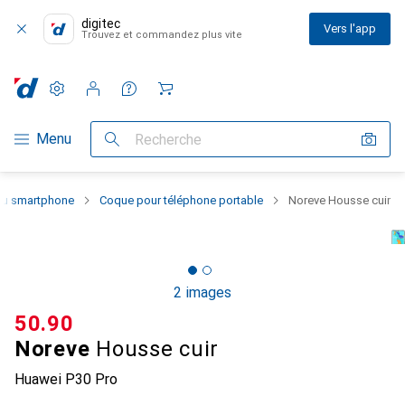
digitec
Vers l'app
Trouvez et commandez plus vite
Paramètres
Compte client
Listes de comparaison
Listes d'envies
Panier
Navigation par catégorie
Menu
Recherche
 du smartphone
Coque pour téléphone portable
Noreve Housse cuir
2 images
CHF
50.90
Noreve
Housse cuir
Huawei P30 Pro