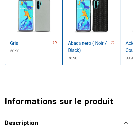
Gris
Abaca nero ( Noir /
Aci
Black)
Cou
CHF
50.90
CHF
76.90
CHF
88.9
Informations sur le produit
Description