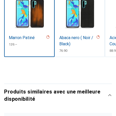
Marron Patiné
Abaca nero ( Noir /
Aci
Black)
Cou
CHF
139.–
CHF
76.90
CHF
88.9
Produits similaires avec une meilleure
disponibilité