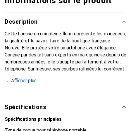
Informations sur le produit
Description
Cette housse en cuir pleine fleur représente les exigences,
la qualité et le savoir-faire de la boutique française
Noreve. Elle protège votre smartphone avec élégance.
Conçue par des artisans experts en maroquinerie depuis de
nombreuses années, elle s'adapte parfaitement à votre
téléphone. Sur mesure, ses courbes raffinées lui confèrent
une véritable seconde peau. Elle devient l'accessoire chic
Afficher plus
et indispensable de votre smartphone. Reconnaître
internationalement pour ses produits de haute qualité, la
marque Noreve est un choix sûr pour une clientèle
exigeante.
Spécifications
Spécifications principales
Type de coque pour téléphone portable