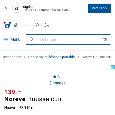
digitec
Vers l'app
Trouvez et commandez plus vite
Paramètres
Compte client
Listes de comparaison
Listes d'envies
Panier
Navigation par catégorie
Menu
Recherche
 du smartphone
Coque pour téléphone portable
Noreve Housse cuir
2 images
CHF
139.–
Noreve
Housse cuir
Huawei P30 Pro