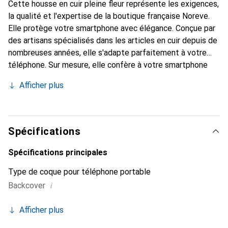
Cette housse en cuir pleine fleur représente les exigences,
la qualité et l'expertise de la boutique française Noreve.
Elle protège votre smartphone avec élégance. Conçue par
des artisans spécialisés dans les articles en cuir depuis de
nombreuses années, elle s'adapte parfaitement à votre
téléphone. Sur mesure, elle confère à votre smartphone
une véritable seconde peau grâce à ses courbes raffinées.
Afficher plus
Elle devient un accessoire chic et indispensable.
Reconnaître internationalement pour ses produits de
haute qualité, la marque Noreve est un choix sûr pour une
clientèle exigeante.
Spécifications
Spécifications principales
Type de coque pour téléphone portable
i
Backcover
Afficher plus