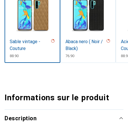
Sable vintage -
Abaca nero ( Noir /
Aci
Couture
Black)
Cou
CHF
88.90
CHF
76.90
CHF
88.9
Informations sur le produit
Description