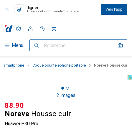
digitec
Vers l'app
Trouvez et commandez plus vite
Paramètres
Compte client
Listes de comparaison
Listes d'envies
Panier
Navigation par catégorie
Menu
Recherche
 du smartphone
Coque pour téléphone portable
Noreve Housse cuir
2 images
CHF
88.90
Noreve
Housse cuir
Huawei P30 Pro