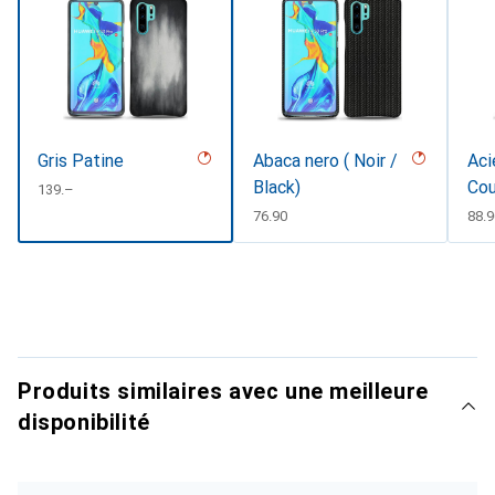
Gris Patine
Abaca nero ( Noir /
Aci
Black)
Cou
CHF
139.–
CHF
76.90
CHF
88.9
Produits similaires avec une meilleure
disponibilité