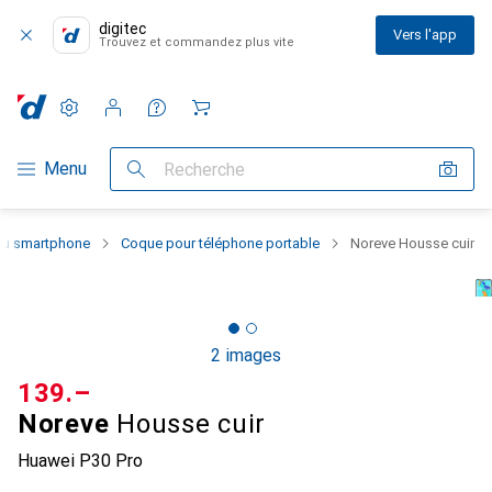
digitec
Vers l'app
Trouvez et commandez plus vite
Paramètres
Compte client
Listes de comparaison
Listes d'envies
Panier
Navigation par catégorie
Menu
Recherche
 du smartphone
Coque pour téléphone portable
Noreve Housse cuir
2 images
CHF
139.–
Noreve
Housse cuir
Huawei P30 Pro