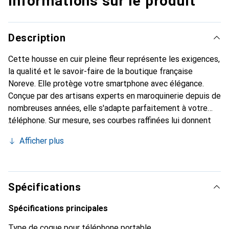
Informations sur le produit
Description
Cette housse en cuir pleine fleur représente les exigences,
la qualité et le savoir-faire de la boutique française
Noreve. Elle protège votre smartphone avec élégance.
Conçue par des artisans experts en maroquinerie depuis de
nombreuses années, elle s'adapte parfaitement à votre
téléphone. Sur mesure, ses courbes raffinées lui donnent
une véritable seconde peau. Elle devient l'accessoire chic
Afficher plus
et indispensable pour votre smartphone. Reconnaître
internationalement pour ses produits de haute qualité, la
marque Noreve est un choix sûr pour une clientèle
exigeante.
Spécifications
Spécifications principales
Type de coque pour téléphone portable