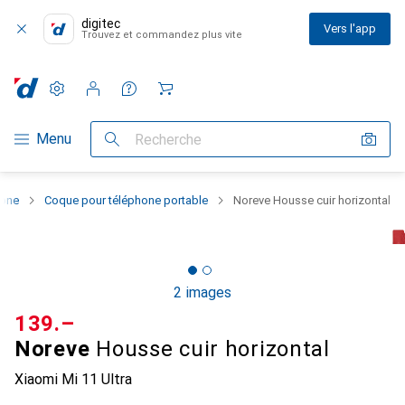
digitec
Vers l'app
Trouvez et commandez plus vite
Paramètres
Compte client
Listes de comparaison
Listes d'envies
Panier
Navigation par catégorie
Menu
Recherche
hone
Coque pour téléphone portable
Noreve Housse cuir horizontal
2 images
CHF
139.–
Noreve
Housse cuir horizontal
Xiaomi Mi 11 Ultra