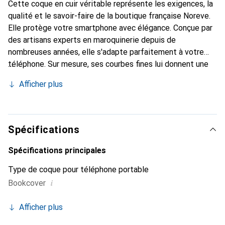
Cette coque en cuir véritable représente les exigences, la
qualité et le savoir-faire de la boutique française Noreve.
Elle protège votre smartphone avec élégance. Conçue par
des artisans experts en maroquinerie depuis de
nombreuses années, elle s'adapte parfaitement à votre
téléphone. Sur mesure, ses courbes fines lui donnent une
véritable seconde peau. Elle devient l'accessoire chic et
Afficher plus
indispensable pour votre smartphone. Reconnaître
internationalement pour ses produits de haute qualité, la
marque Noreve est un choix sûr pour une clientèle
exigeante.
Spécifications
Spécifications principales
Type de coque pour téléphone portable
i
Bookcover
Afficher plus