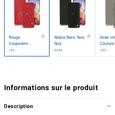
Rouge
Abaca Nero, Noir,
Acier vi
troupelenc -
Noir
Couture
Couture
CHF
139.–
CHF
94.90
CHF
109.–
Informations sur le produit
Description