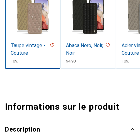
Taupe vintage -
Abaca Nero, Noir,
Acier vi
Couture
Noir
Couture
CHF
109.–
CHF
94.90
CHF
109.–
Informations sur le produit
Description