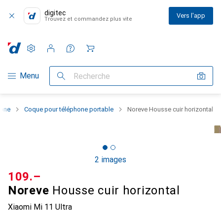
digitec
Vers l'app
Trouvez et commandez plus vite
Paramètres
Compte client
Listes de comparaison
Listes d'envies
Panier
Navigation par catégorie
Menu
Recherche
hone
Coque pour téléphone portable
Noreve Housse cuir horizontal
2 images
CHF
109.–
Noreve
Housse cuir horizontal
Xiaomi Mi 11 Ultra