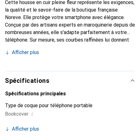
Cette housse en cuir pleine fleur représente les exigences,
la qualité et le savoir-faire de la boutique française
Noreve. Elle protège votre smartphone avec élégance.
Conçue par des artisans experts en maroquinerie depuis de
nombreuses années, elle s'adapte parfaitement à votre
téléphone. Sur mesure, ses courbes raffinées lui donnent
une véritable seconde peau. Elle devient l'accessoire chic
Afficher plus
et indispensable pour votre smartphone. Reconnaître
internationalement pour ses produits de haute qualité, la
marque Noreve est un choix sûr pour une clientèle
exigeante.
Spécifications
Spécifications principales
Type de coque pour téléphone portable
i
Bookcover
Afficher plus