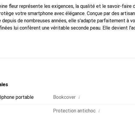
ine fleur représente les exigences, la qualité et le savoir-faire 
protège votre smartphone avec élégance. Conçue par des artisan
 depuis de nombreuses années, elle s'adapte parfaitement à vo
inées lui confèrent une véritable seconde peau. Elle devient l'a
e smartphone. Reconnaître internationalement pour ses produits 
oix sûr pour une clientèle exigeante.
ales
i
éphone portable
Bookcover
i
Protection antichoc