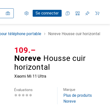
Paramètres
Compte client
Listes de comparaison
Listes d'envies
Panier
Se connecter
pour téléphone portable
Noreve Housse cuir horizontal
CHF
109.–
Noreve
Housse cuir
horizontal
Xiaomi Mi 11 Ultra
Marque
Évaluations
Plus de produits
Noreve