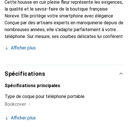
Cette housse en cuir pleine fleur représente les exigences,
la qualité et le savoir-faire de la boutique française
Noreve. Elle protège votre smartphone avec élégance.
Conçue par des artisans experts en maroquinerie depuis de
nombreuses années, elle s'adapte parfaitement à votre
téléphone. Sur mesure, ses courbes délicates lui confèrent
une véritable seconde peau. Elle devient l'accessoire chic
Afficher plus
et indispensable pour votre smartphone. Reconnaître
internationalement pour ses produits de haute qualité, la
marque Noreve est un choix sûr pour une clientèle
exigeante.
Spécifications
Spécifications principales
Type de coque pour téléphone portable
i
Bookcover
Afficher plus