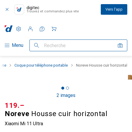
digitec
Vers l'app
Trouvez et commandez plus vite
Paramètres
Compte client
Listes de comparaison
Listes d'envies
Panier
Navigation par catégorie
Menu
Recherche
hone
Coque pour téléphone portable
Noreve Housse cuir horizontal
2 images
CHF
119.–
Noreve
Housse cuir horizontal
Xiaomi Mi 11 Ultra