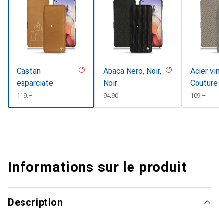
Castan
Abaca Nero, Noir,
Acier vi
esparciate
Noir
Couture
CHF
119.–
CHF
94.90
CHF
109.–
Informations sur le produit
Description