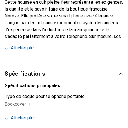
Cette housse en cuir pleine fleur représente les exigences,
la qualité et le savoir-faire de la boutique française
Noreve. Elle protège votre smartphone avec élégance.
Conçue par des artisans expérimentés ayant des années
d'expérience dans l'industrie de la maroquinerie, elle
s'adapte parfaitement à votre téléphone. Sur mesure, ses
courbes délicates lui confèrent une véritable seconde
Afficher plus
peau. Elle devient l'accessoire chic et indispensable pour
votre smartphone. Reconnaître internationalement pour
ses produits de haute qualité, la marque Noreve est un
choix fiable pour une clientèle exigeante.
Spécifications
Spécifications principales
Type de coque pour téléphone portable
i
Bookcover
Afficher plus