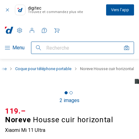
digitec
Vers l'app
Trouvez et commandez plus vite
Paramètres
Compte client
Listes de comparaison
Listes d'envies
Panier
Navigation par catégorie
Menu
Recherche
hone
Coque pour téléphone portable
Noreve Housse cuir horizontal
2 images
CHF
119.–
Noreve
Housse cuir horizontal
Xiaomi Mi 11 Ultra