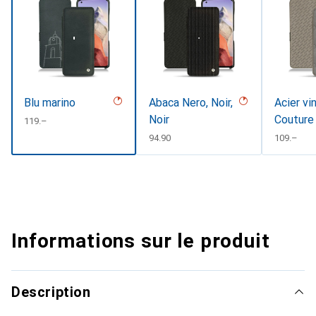
Blu marino
Abaca Nero, Noir,
Acier vi
Noir
Couture
CHF
119.–
CHF
94.90
CHF
109.–
Informations sur le produit
Description