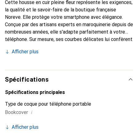
Cette housse en cuir pleine fleur représente les exigences,
la qualité et le savoir-faire de la boutique française
Noreve. Elle protège votre smartphone avec élégance.
Conçue par des artisans experts en maroquinerie depuis de
nombreuses années, elle s'adapte parfaitement à votre
téléphone. Sur mesure, ses courbes délicates lui confèrent
une véritable seconde peau. Elle devient un accessoire
Afficher plus
chic et indispensable pour votre smartphone. Reconnu
internationalement pour ses produits de haute qualité, la
marque Noreve est un choix sûr pour une clientèle
exigeante.
Spécifications
Spécifications principales
Type de coque pour téléphone portable
i
Bookcover
Afficher plus