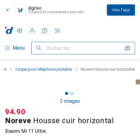
digitec
Vers l'app
Trouvez et commandez plus vite
Paramètres
Compte client
Listes de comparaison
Listes d'envies
Panier
Navigation par catégorie
Menu
Recherche
hone
Coque pour téléphone portable
Noreve Housse cuir horizontal
2 images
CHF
94.90
Noreve
Housse cuir horizontal
Xiaomi Mi 11 Ultra