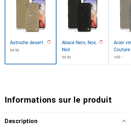
Autruche desert
Abaca Nero, Noir,
Acier vi
Noir
Couture
CHF
94.90
CHF
94.90
CHF
109.–
Informations sur le produit
Description