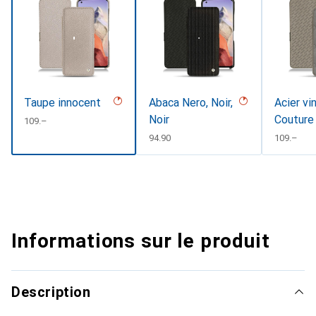
Taupe innocent
Abaca Nero, Noir,
Acier vi
Noir
Couture
CHF
109.–
CHF
94.90
CHF
109.–
Informations sur le produit
Description