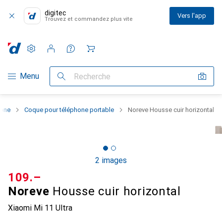
digitec
Vers l'app
Trouvez et commandez plus vite
Paramètres
Compte client
Listes de comparaison
Listes d'envies
Panier
Navigation par catégorie
Menu
Recherche
hone
Coque pour téléphone portable
Noreve Housse cuir horizontal
2 images
CHF
109.–
Noreve
Housse cuir horizontal
Xiaomi Mi 11 Ultra