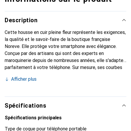
Description
Cette housse en cuir pleine fleur représente les exigences,
la qualité et le savoir-faire de la boutique française
Noreve. Elle protège votre smartphone avec élégance.
Conçue par des artisans qui sont des experts en
maroquinerie depuis de nombreuses années, elle s'adapte
parfaitement à votre téléphone. Sur mesure, ses courbes
délicates lui confèrent une véritable seconde peau. Elle
Afficher plus
devient l'accessoire chic et indispensable pour votre
smartphone. Reconnaissable à l'international pour ses
produits de haute qualité, la marque Noreve est un choix
sûr pour une clientèle exigeante.
Spécifications
Spécifications principales
Type de coque pour téléphone portable