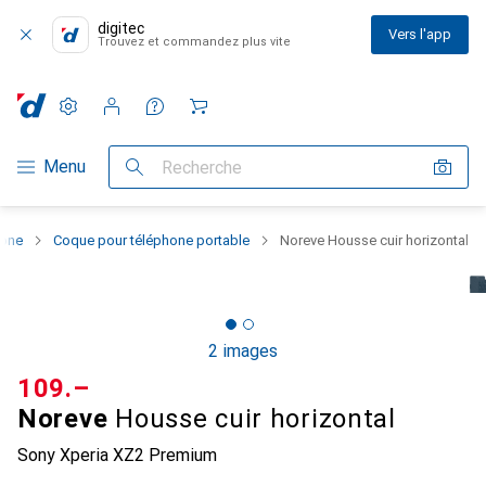
digitec
Vers l'app
Trouvez et commandez plus vite
Paramètres
Compte client
Listes de comparaison
Listes d'envies
Panier
Navigation par catégorie
Menu
Recherche
hone
Coque pour téléphone portable
Noreve Housse cuir horizontal
2 images
CHF
109.–
Noreve
Housse cuir horizontal
Sony Xperia XZ2 Premium