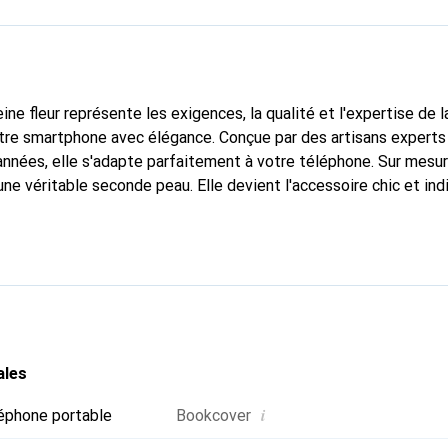
ine fleur représente les exigences, la qualité et l'expertise de 
tre smartphone avec élégance. Conçue par des artisans experts
nnées, elle s'adapte parfaitement à votre téléphone. Sur mesur
une véritable seconde peau. Elle devient l'accessoire chic et in
naître internationalement pour ses produits de haute qualité,
ientèle exigeante.
ales
i
éphone portable
Bookcover