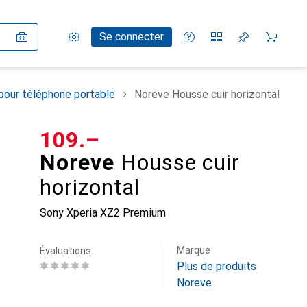
Paramètres
Compte client
Listes de comparaison
Listes d'envies
Panier
Se connecter
pour téléphone portable
Noreve Housse cuir horizontal
CHF
109.–
Noreve
Housse cuir
horizontal
Sony Xperia XZ2 Premium
Marque
Évaluations
Plus de produits
Noreve