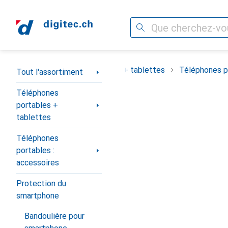
Recherche
Navigation par catégorie
ortiment
Téléphones portables + tablettes
Téléphones po
Tout l'assortiment
Téléphones
portables +
tablettes
Téléphones
portables :
accessoires
Protection du
smartphone
Bandoulière pour