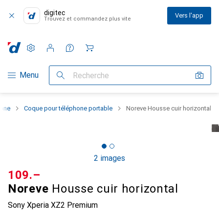
digitec
Vers l'app
Trouvez et commandez plus vite
Paramètres
Compte client
Listes de comparaison
Listes d'envies
Panier
Navigation par catégorie
Menu
Recherche
hone
Coque pour téléphone portable
Noreve Housse cuir horizontal
2 images
CHF
109.–
Noreve
Housse cuir horizontal
Sony Xperia XZ2 Premium