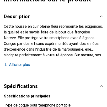
Description
Cette housse en cuir pleine fleur représente les exigences,
la qualité et le savoir-faire de la boutique française
Noreve. Elle protège votre smartphone avec élégance.
Conçue par des artisans expérimentés ayant des années
d'expérience dans l'industrie de la maroquinerie, elle
s'adapte parfaitement à votre téléphone. Sur mesure, ses
courbes délicates lui confèrent une véritable seconde
Afficher plus
peau. Elle devient l'accessoire chic et indispensable pour
votre smartphone. La marque Noreve est reconnue
internationalement pour ses produits de haute qualité et
constitue un choix fiable pour une clientèle exigeante.
Spécifications
Spécifications principales
Type de coque pour téléphone portable