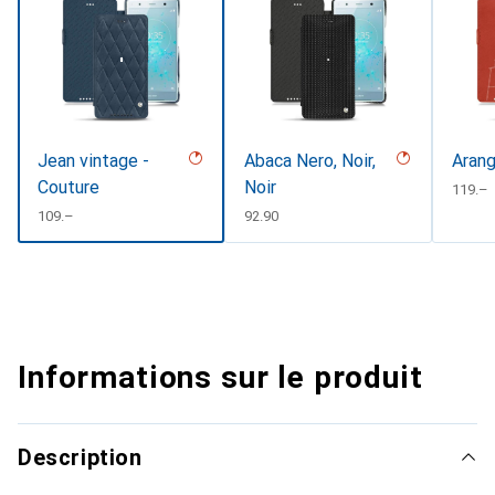
Jean vintage -
Abaca Nero, Noir,
Arang
Couture
Noir
CHF
119.–
CHF
109.–
CHF
92.90
Informations sur le produit
Description