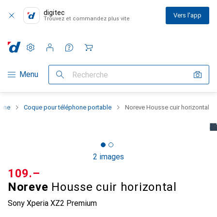
digitec
Vers l'app
Trouvez et commandez plus vite
Paramètres
Compte client
Listes de comparaison
Listes d'envies
Panier
Navigation par catégorie
Menu
Recherche
hone
Coque pour téléphone portable
Noreve Housse cuir horizontal
2 images
CHF
109.–
Noreve
Housse cuir horizontal
Sony Xperia XZ2 Premium