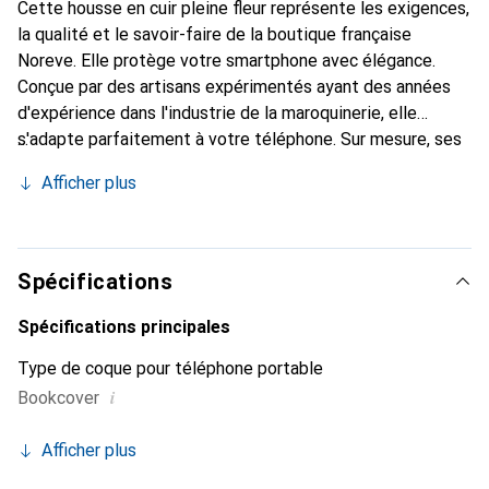
Cette housse en cuir pleine fleur représente les exigences,
la qualité et le savoir-faire de la boutique française
Noreve. Elle protège votre smartphone avec élégance.
Conçue par des artisans expérimentés ayant des années
d'expérience dans l'industrie de la maroquinerie, elle
s'adapte parfaitement à votre téléphone. Sur mesure, ses
courbes délicates lui confèrent une véritable seconde
Afficher plus
peau. Elle devient l'accessoire chic et indispensable pour
votre smartphone. Reconnaît internationalement pour ses
produits de haute qualité, la marque Noreve est un choix
fiable pour une clientèle exigeante.
Spécifications
Spécifications principales
Type de coque pour téléphone portable
i
Bookcover
Afficher plus