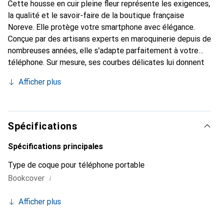
Cette housse en cuir pleine fleur représente les exigences,
la qualité et le savoir-faire de la boutique française
Noreve. Elle protège votre smartphone avec élégance.
Conçue par des artisans experts en maroquinerie depuis de
nombreuses années, elle s'adapte parfaitement à votre
téléphone. Sur mesure, ses courbes délicates lui donnent
une véritable seconde peau. Elle devient l'accessoire chic
Afficher plus
et indispensable de votre smartphone. Reconnaître
internationalement pour ses produits de haute qualité, la
marque Noreve est un choix sûr pour une clientèle
exigeante.
Spécifications
Spécifications principales
Type de coque pour téléphone portable
i
Bookcover
Afficher plus