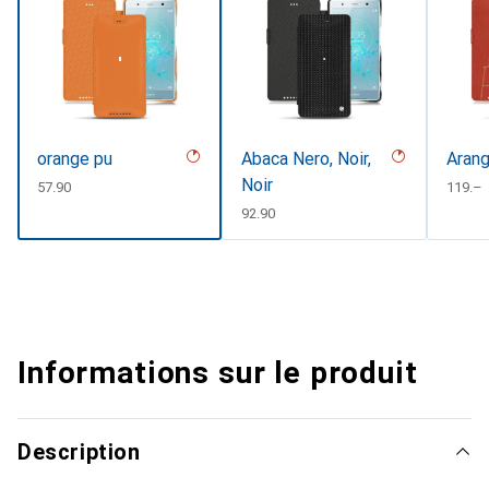
orange pu
Abaca Nero, Noir,
Arang
Noir
CHF
57.90
CHF
119.–
CHF
92.90
Informations sur le produit
Description