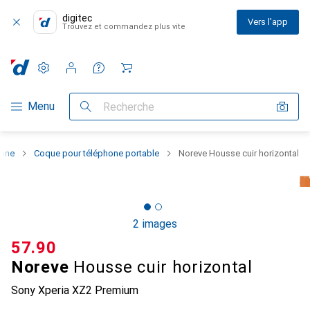
digitec
Vers l'app
Trouvez et commandez plus vite
Paramètres
Compte client
Listes de comparaison
Listes d'envies
Panier
Navigation par catégorie
Menu
Recherche
hone
Coque pour téléphone portable
Noreve Housse cuir horizontal
2 images
CHF
57.90
Noreve
Housse cuir horizontal
Sony Xperia XZ2 Premium