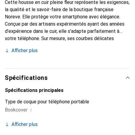
Cette housse en cuir pleine fleur représente les exigences,
la qualité et le savoir-faire de la boutique française
Noreve. Elle protège votre smartphone avec élégance.
Conçue par des artisans expérimentés ayant des années
d'expérience dans le cuir, elle s'adapte parfaitement à
votre téléphone. Sur mesure, ses courbes délicates
offrent une véritable seconde peau. Elle devient
Afficher plus
l'accessoire chic et indispensable pour votre smartphone.
La marque Noreve est reconnue internationalement pour
ses produits de haute qualité et constitue un choix fiable
pour une clientèle exigeante.
Spécifications
Spécifications principales
Type de coque pour téléphone portable
i
Bookcover
Afficher plus