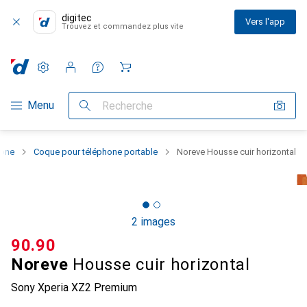
digitec
Vers l'app
Trouvez et commandez plus vite
Paramètres
Compte client
Listes de comparaison
Listes d'envies
Panier
Navigation par catégorie
Menu
Recherche
hone
Coque pour téléphone portable
Noreve Housse cuir horizontal
2 images
CHF
90.90
Noreve
Housse cuir horizontal
Sony Xperia XZ2 Premium