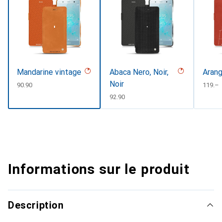
Mandarine vintage
Abaca Nero, Noir,
Arang
Noir
CHF
90.90
CHF
119.–
CHF
92.90
Informations sur le produit
Description