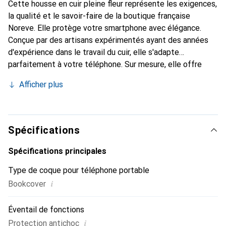
Cette housse en cuir pleine fleur représente les exigences,
la qualité et le savoir-faire de la boutique française
Noreve. Elle protège votre smartphone avec élégance.
Conçue par des artisans expérimentés ayant des années
d'expérience dans le travail du cuir, elle s'adapte
parfaitement à votre téléphone. Sur mesure, elle offre
avec ses courbes délicates une véritable seconde peau.
Afficher plus
Elle devient un accessoire chic et indispensable pour votre
smartphone. La marque Noreve est reconnue
internationalement pour ses produits de haute qualité et
constitue un choix fiable pour une clientèle exigeante.
Spécifications
Spécifications principales
Type de coque pour téléphone portable
i
Bookcover
Éventail de fonctions
i
Protection antichoc