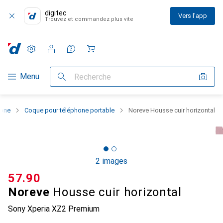
digitec
Vers l'app
Trouvez et commandez plus vite
Paramètres
Compte client
Listes de comparaison
Listes d'envies
Panier
Navigation par catégorie
Menu
Recherche
hone
Coque pour téléphone portable
Noreve Housse cuir horizontal
2 images
CHF
57.90
Noreve
Housse cuir horizontal
Sony Xperia XZ2 Premium