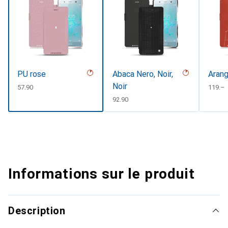
PU rose
Abaca Nero, Noir,
Arang
Noir
CHF
57.90
CHF
119.–
CHF
92.90
Informations sur le produit
Description