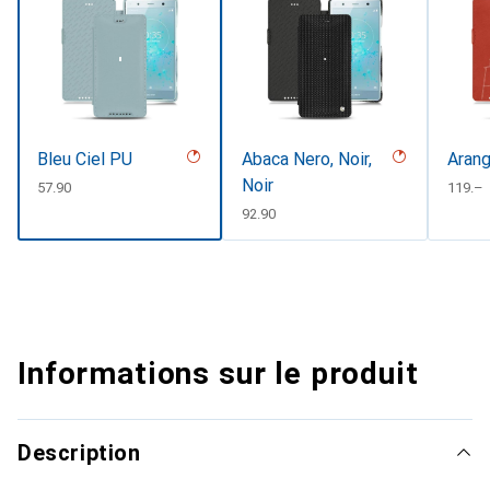
Bleu Ciel PU
Abaca Nero, Noir,
Arang
Noir
CHF
57.90
CHF
119.–
CHF
92.90
Informations sur le produit
Description