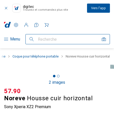
digitec
Vers l'app
Trouvez et commandez plus vite
Paramètres
Compte client
Listes de comparaison
Listes d'envies
Panier
Navigation par catégorie
Menu
Recherche
hone
Coque pour téléphone portable
Noreve Housse cuir horizontal
2 images
CHF
57.90
Noreve
Housse cuir horizontal
Sony Xperia XZ2 Premium