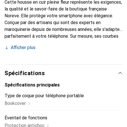
Cette housse en cuir pleine fleur représente les exigences,
la qualité et le savoir-faire de la boutique française
Noreve. Elle protège votre smartphone avec élégance.
Conçue par des artisans qui sont des experts en
maroquinerie depuis de nombreuses années, elle s'adapte
parfaitement à votre téléphone. Sur mesure, ses courbes
raffinées lui confèrent une véritable seconde peau. Elle
Afficher plus
devient l'accessoire chic et indispensable pour votre
smartphone. La marque Noreve est reconnue à
l'international pour ses produits de haute qualité et
constitue un choix sûr pour une clientèle exigeante.
Spécifications
Spécifications principales
Type de coque pour téléphone portable
i
Bookcover
Éventail de fonctions
i
Protection antichoc