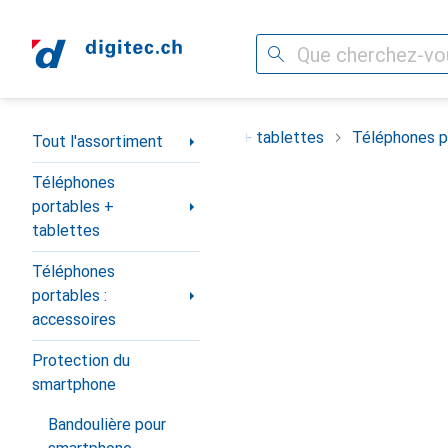
Recherche
Navigation par catégorie
ortiment
Téléphones portables + tablettes
Téléphones po
Tout l'assortiment
Téléphones
portables +
tablettes
Téléphones
portables :
accessoires
Protection du
smartphone
Bandoulière pour