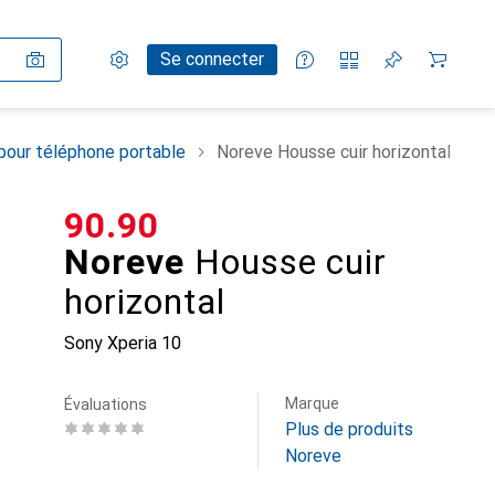
Paramètres
Compte client
Listes de comparaison
Listes d'envies
Panier
Se connecter
pour téléphone portable
Noreve Housse cuir horizontal
CHF
90.90
Noreve
Housse cuir
horizontal
Sony Xperia 10
Marque
Évaluations
Plus de produits
Noreve