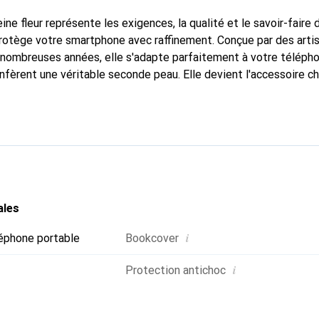
ine fleur représente les exigences, la qualité et le savoir-faire 
protège votre smartphone avec raffinement. Conçue par des arti
nombreuses années, elle s'adapte parfaitement à votre télépho
nfèrent une véritable seconde peau. Elle devient l'accessoire ch
Reconnaître internationalement pour ses produits de haute qual
 pour une clientèle exigeante.
ales
i
éphone portable
Bookcover
i
Protection antichoc