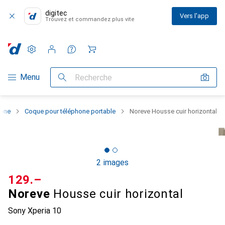
digitec
Vers l'app
Trouvez et commandez plus vite
Paramètres
Compte client
Listes de comparaison
Listes d'envies
Panier
Navigation par catégorie
Menu
Recherche
hone
Coque pour téléphone portable
Noreve Housse cuir horizontal
2 images
CHF
129.–
Noreve
Housse cuir horizontal
Sony Xperia 10