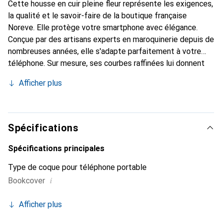
Cette housse en cuir pleine fleur représente les exigences,
la qualité et le savoir-faire de la boutique française
Noreve. Elle protège votre smartphone avec élégance.
Conçue par des artisans experts en maroquinerie depuis de
nombreuses années, elle s'adapte parfaitement à votre
téléphone. Sur mesure, ses courbes raffinées lui donnent
une véritable seconde peau. Elle devient l'accessoire chic
Afficher plus
et indispensable de votre smartphone. Reconnaître
internationalement pour ses produits de haute qualité, la
marque Noreve est un choix sûr pour une clientèle
exigeante.
Spécifications
Spécifications principales
Type de coque pour téléphone portable
i
Bookcover
Afficher plus