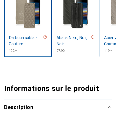
Darboun sabla -
Abaca Nero, Noir,
Acier 
Couture
Noir
Coutu
CHF
129.–
CHF
97.90
CHF
119.–
Informations sur le produit
Description