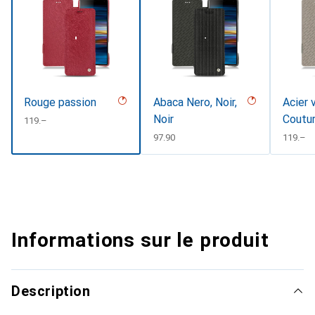
Rouge passion
Abaca Nero, Noir,
Acier 
Noir
Coutu
CHF
119.–
CHF
97.90
CHF
119.–
Informations sur le produit
Description