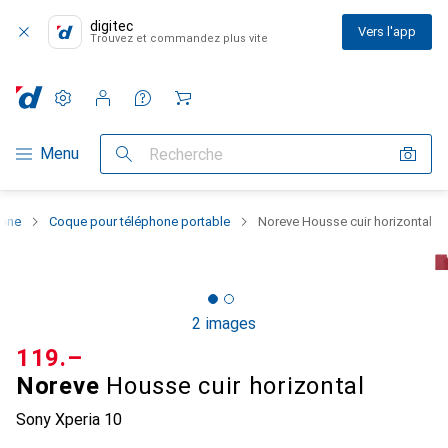
digitec
Vers l'app
Trouvez et commandez plus vite
Paramètres
Compte client
Listes de comparaison
Listes d'envies
Panier
Navigation par catégorie
Menu
Recherche
hone
Coque pour téléphone portable
Noreve Housse cuir horizontal
2 images
CHF
119.–
Noreve
Housse cuir horizontal
Sony Xperia 10