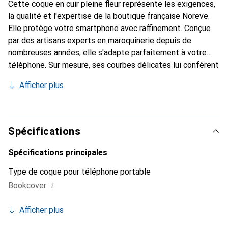
Cette coque en cuir pleine fleur représente les exigences,
la qualité et l'expertise de la boutique française Noreve.
Elle protège votre smartphone avec raffinement. Conçue
par des artisans experts en maroquinerie depuis de
nombreuses années, elle s'adapte parfaitement à votre
téléphone. Sur mesure, ses courbes délicates lui confèrent
une véritable seconde peau. Elle devient l'accessoire chic
Afficher plus
et essentiel de votre smartphone. Reconnaître
internationalement pour ses produits de haute qualité, la
marque Noreve est un choix sûr pour une clientèle
exigeante.
Spécifications
Spécifications principales
Type de coque pour téléphone portable
i
Bookcover
Afficher plus