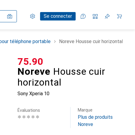
Paramètres
Compte client
Listes de comparaison
Listes d'envies
Panier
Se connecter
pour téléphone portable
Noreve Housse cuir horizontal
CHF
75.90
Noreve
Housse cuir
horizontal
Sony Xperia 10
Marque
Évaluations
Plus de produits
Noreve