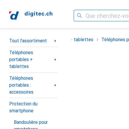
Recherche
Navigation par catégorie
ortiment
Téléphones portables + tablettes
Téléphones po
Tout l'assortiment
Téléphones
portables +
tablettes
Téléphones
portables :
accessoires
Protection du
smartphone
Bandoulière pour