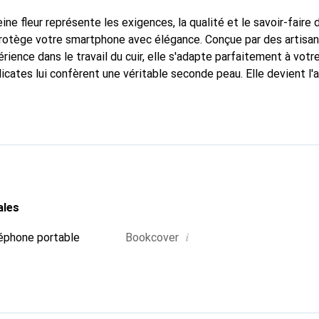
ine fleur représente les exigences, la qualité et le savoir-faire 
 protège votre smartphone avec élégance. Conçue par des artisa
ience dans le travail du cuir, elle s'adapte parfaitement à votr
icates lui confèrent une véritable seconde peau. Elle devient l'
re smartphone. La marque Noreve est reconnue internationaleme
titue un choix fiable pour une clientèle exigeante.
ales
i
éphone portable
Bookcover