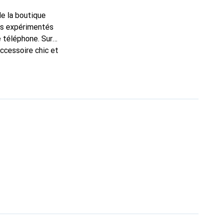
de la boutique
ns expérimentés
e téléphone. Sur
accessoire chic et
nt pour ses produits