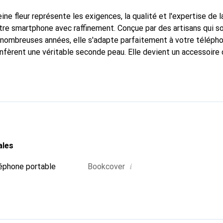
ine fleur représente les exigences, la qualité et l'expertise de 
tre smartphone avec raffinement. Conçue par des artisans qui s
nombreuses années, elle s'adapte parfaitement à votre télépho
onfèrent une véritable seconde peau. Elle devient un accessoire 
naître internationalement pour ses produits de haute qualité,
ientèle exigeante.
ales
i
éphone portable
Bookcover