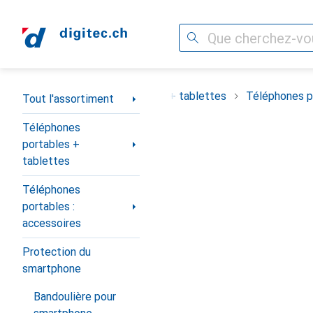
Recherche
Navigation par catégorie
ortiment
Téléphones portables + tablettes
Téléphones po
Tout l'assortiment
Téléphones
portables +
tablettes
Téléphones
portables :
accessoires
Protection du
smartphone
Bandoulière pour