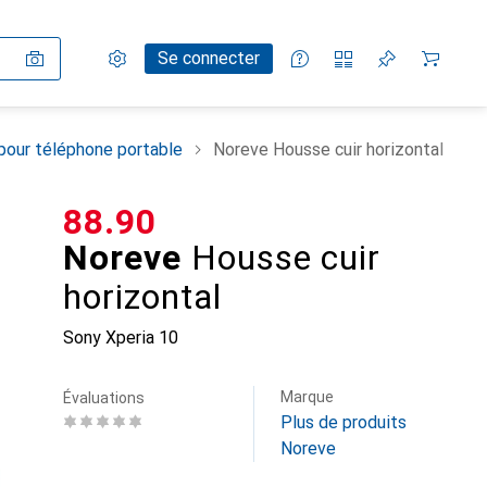
Paramètres
Compte client
Listes de comparaison
Listes d'envies
Panier
Se connecter
pour téléphone portable
Noreve Housse cuir horizontal
CHF
88.90
Noreve
Housse cuir
horizontal
Sony Xperia 10
Marque
Évaluations
Plus de produits
Noreve