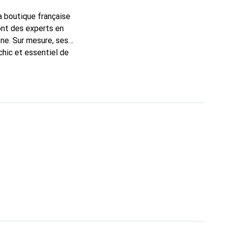
la boutique française
ont des experts en
ne. Sur mesure, ses
chic et essentiel de
 la marque Noreve est