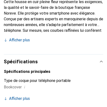
Cette housse en cuir pleine fleur représente les exigences,
la qualité et le savoir-faire de la boutique française
Noreve. Elle protège votre smartphone avec élégance.
Conçue par des artisans experts en maroquinerie depuis de
nombreuses années, elle s'adapte parfaitement à votre
téléphone. Sur mesure, ses courbes raffinées lui confèrent
une véritable seconde peau. Elle devient l'accessoire
Afficher plus
élégant et indispensable pour votre smartphone.
Reconnaître internationalement pour ses produits de
haute qualité, la marque Noreve est un choix sûr pour une
clientèle exigeante.
Spécifications
Spécifications principales
Type de coque pour téléphone portable
i
Bookcover
Afficher plus