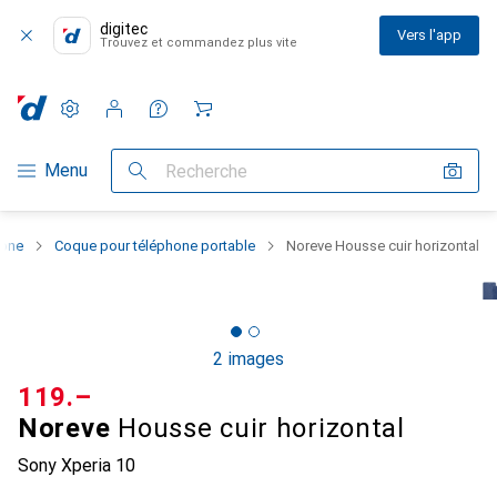
digitec
Vers l'app
Trouvez et commandez plus vite
Paramètres
Compte client
Listes de comparaison
Listes d'envies
Panier
Navigation par catégorie
Menu
Recherche
hone
Coque pour téléphone portable
Noreve Housse cuir horizontal
2 images
CHF
119.–
Noreve
Housse cuir horizontal
Sony Xperia 10