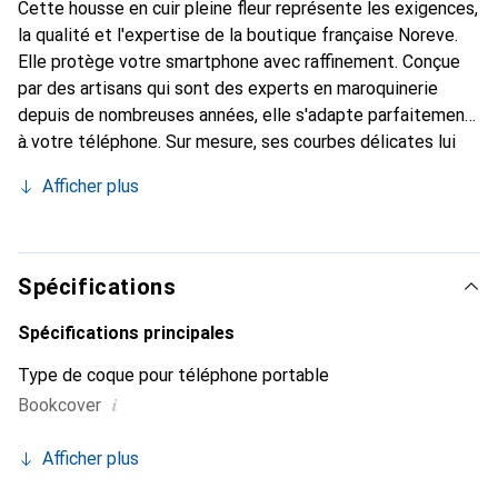
Cette housse en cuir pleine fleur représente les exigences,
la qualité et l'expertise de la boutique française Noreve.
Elle protège votre smartphone avec raffinement. Conçue
par des artisans qui sont des experts en maroquinerie
depuis de nombreuses années, elle s'adapte parfaitement
à votre téléphone. Sur mesure, ses courbes délicates lui
confèrent une véritable seconde peau. Elle devient un
Afficher plus
accessoire chic et essentiel de votre smartphone.
Reconnaître internationalement pour ses produits de
haute qualité, la marque Noreve est un choix sûr pour une
clientèle exigeante.
Spécifications
Spécifications principales
Type de coque pour téléphone portable
i
Bookcover
Afficher plus