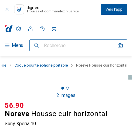
digitec
Vers l'app
Trouvez et commandez plus vite
Paramètres
Compte client
Listes de comparaison
Listes d'envies
Panier
Navigation par catégorie
Menu
Recherche
hone
Coque pour téléphone portable
Noreve Housse cuir horizontal
2 images
CHF
56.90
Noreve
Housse cuir horizontal
Sony Xperia 10