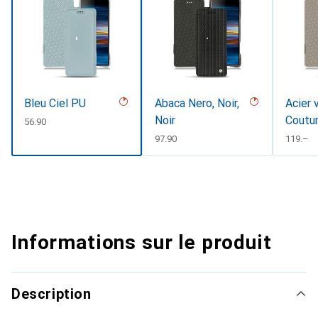
Bleu Ciel PU
Abaca Nero, Noir,
Acier 
Noir
Coutu
CHF
56.90
CHF
97.90
CHF
119.–
Informations sur le produit
Description