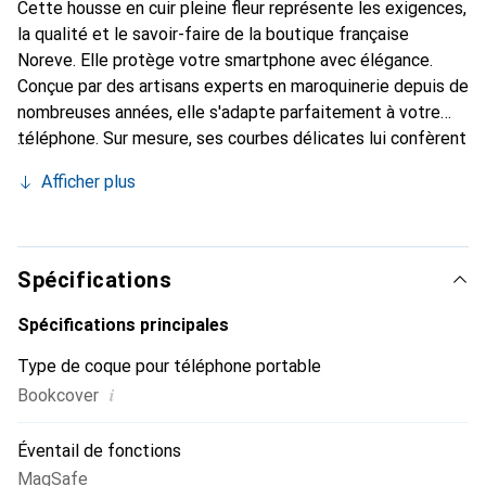
Cette housse en cuir pleine fleur représente les exigences,
la qualité et le savoir-faire de la boutique française
Noreve. Elle protège votre smartphone avec élégance.
Conçue par des artisans experts en maroquinerie depuis de
nombreuses années, elle s'adapte parfaitement à votre
téléphone. Sur mesure, ses courbes délicates lui confèrent
une véritable seconde peau. Elle devient un accessoire
Afficher plus
chic et indispensable pour votre smartphone. Reconnaître
internationalement pour ses produits de haute qualité, la
marque Noreve est un choix sûr pour une clientèle
exigeante.
Spécifications
Spécifications principales
Type de coque pour téléphone portable
i
Bookcover
Éventail de fonctions
MagSafe