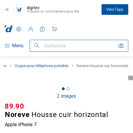
digitec
Vers l'app
Trouvez et commandez plus vite
Paramètres
Compte client
Listes de comparaison
Listes d'envies
Panier
Navigation par catégorie
Menu
Recherche
hone
Coque pour téléphone portable
Noreve Housse cuir horizontal
2 images
CHF
89.90
Noreve
Housse cuir horizontal
Apple iPhone 7