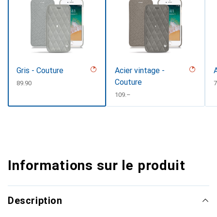
Gris - Couture
Acier vintage -
Couture
CHF
89.90
7
CHF
109.–
Informations sur le produit
Description